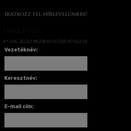
Iratkozz fel hírlevelünkre!
hírlevél
A *-GAL JELÖLT MEZŐK KITÖLTÉSE KÖTELEZŐ
Vezetéknév:
*
Keresztnév:
*
E-mail cím:
*