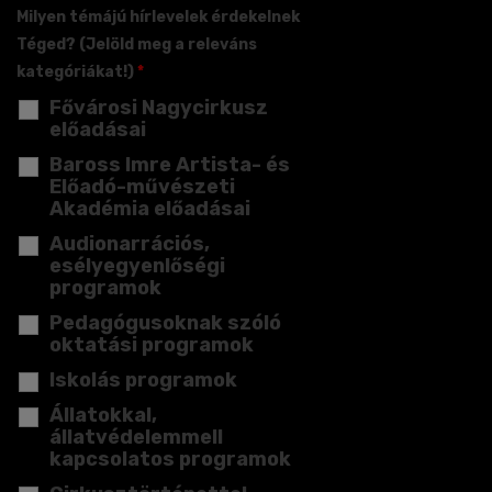
Milyen témájú hírlevelek érdekelnek
Téged? (Jelöld meg a releváns
kategóriákat!)
*
Fővárosi Nagycirkusz
előadásai
Baross Imre Artista- és
Előadó-művészeti
Akadémia előadásai
Audionarrációs,
esélyegyenlőségi
programok
Pedagógusoknak szóló
oktatási programok
Iskolás programok
Állatokkal,
állatvédelemmell
kapcsolatos programok