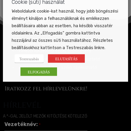
Cookie (süti) használat
2024 – Dittmar Laido
Weboldalunk cookie-kat használ, hogy jobb böngészési
élményt kínáljon a felhasználóknak és emlékezzen
beállításaira abban az esetben, ha később visszatér
oldalainkra. Az „Elfogadás” gombra kattintva
hozzájárul az összes süti használatához. Részletes
Adatkezelési szabályzat
beállításokhoz kattintson a Testreszabás linkre.
Hírlevél küldéséről szóló tájékoztató
Felvétel közzétételére szóló tájékoztató
Testreszabás
ELUTASÍTÁS
Közérdekű adatokról szóló tájékoztató
ELFOGADÁS
Iratkozz fel hírlevelünkre!
hírlevél
A *-GAL JELÖLT MEZŐK KITÖLTÉSE KÖTELEZŐ
Vezetéknév:
*