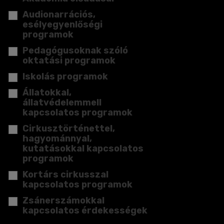
Audionarrációs,
esélyegyenlőségi
programok
Pedagógusoknak szóló
oktatási programok
Iskolás programok
Állatokkal,
állatvédelemmell
kapcsolatos programok
Cirkusztörténettel,
hagyománnyal,
kutatásokkal kapcsolatos
programok
Kortárs cirkusszal
kapcsolatos programok
Zsánerszámokkal
kapcsolatos érdekességek