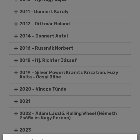
2011 – Donnert Károly
2012 – Dittmár Roland
2014 – Donnert Antal
2016 – Russnák Norbert
2018 – ifj. Richter József
2019 – Silver Power: Kranitz Krisztián, Füzy
Anita - Ócsai Böbe
2020 – Vincze Tünde
2021
2022 – Ádám László, Rolling Wheel (Németh
Zsófia és Nagy Ferenc)
2023