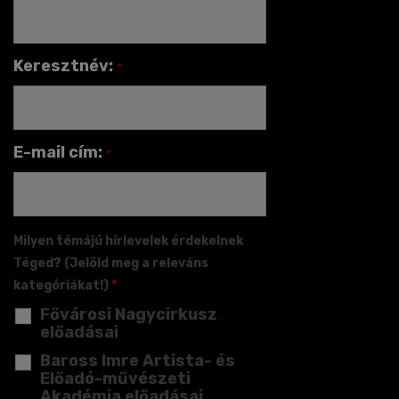
Keresztnév:
*
E-mail cím:
*
Milyen témájú hírlevelek érdekelnek
Téged? (Jelöld meg a releváns
kategóriákat!)
*
Fővárosi Nagycirkusz
előadásai
Baross Imre Artista- és
Előadó-művészeti
Akadémia előadásai