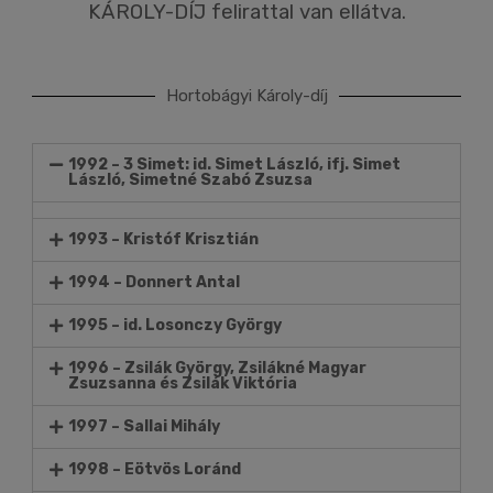
KÁROLY-DÍJ felirattal van ellátva.
Hortobágyi Károly-díj
1992 – 3 Simet: id. Simet László, ifj. Simet
László, Simetné Szabó Zsuzsa
1993 – Kristóf Krisztián
1994 – Donnert Antal
1995 – id. Losonczy György
1996 – Zsilák György, Zsilákné Magyar
Zsuzsanna és Zsilák Viktória
1997 – Sallai Mihály
1998 – Eötvös Loránd