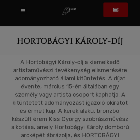
HORTOBÁGYI KÁROLY-DÍJ
A Hortobágyi Károly-díj a kiemelkedő
artistaművészi tevékenység elismerésére
adományozható állami kitüntetés. A díjat
évente, március 15-én általában egy
személy vagy artista csoport kaphatja. A
kitüntetett adományozást igazoló okiratot
és érmet kap. A kerek alakú, bronzból
készült érem Kiss György szobrászművész
alkotása, amely Hortobágyi Károly domború
arcképét ábrázolja, és HORTOBÁGYI