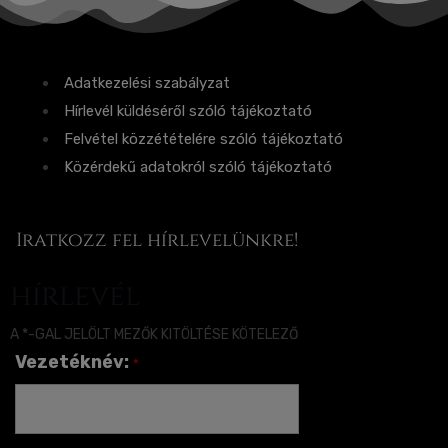
Adatkezelési szabályzat
Hírlevél küldéséről szóló tájékoztató
Felvétel közzétételére szóló tájékoztató
Közérdekű adatokról szóló tájékoztató
Iratkozz fel hírlevelünkre!
hírlevél
A *-GAL JELÖLT MEZŐK KITÖLTÉSE KÖTELEZŐ
Vezetéknév:
*