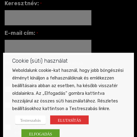
Keresztnév:
*
E-mail cím:
*
Cookie (süti) használat
Milyen témájú hírlevelek érdekelnek
Weboldalunk cookie-kat használ, hogy jobb böngészési
Téged? (Jelöld meg a releváns
élményt kínáljon a felhasználóknak és emlékezzen
kategóriákat!)
*
beállításaira abban az esetben, ha később visszatér
Fővárosi Nagycirkusz
oldalainkra. Az „Elfogadás” gombra kattintva
előadásai
hozzájárul az összes süti használatához. Részletes
Baross Imre Artista- és
beállításokhoz kattintson a Testreszabás linkre.
Előadó-művészeti
Akadémia előadásai
Testreszabás
ELUTASÍTÁS
Audionarrációs,
esélyegyenlőségi
ELFOGADÁS