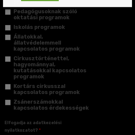
programok
Pedagógusoknak szóló
oktatási programok
Iskolás programok
Állatokkal,
állatvédelemmell
kapcsolatos programok
Cirkusztörténettel,
hagyománnyal,
kutatásokkal kapcsolatos
programok
Kortárs cirkusszal
kapcsolatos programok
Zsánerszámokkal
kapcsolatos érdekességek
Elfogadja az adatkezelési
nyilatkozatot?
*