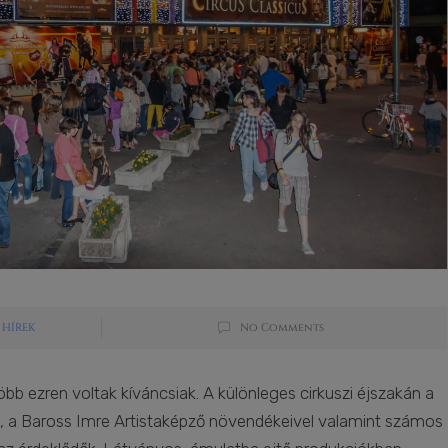
HÍREK
No Comments
b ezren voltak kíváncsiak. A különleges cirkuszi éjszakán a
al, a Baross Imre Artistaképző növendékeivel valamint számos