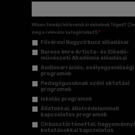
Milyen témájú hírlevelek érdekelnek Téged? (Je
meg a releváns kategóriákat!)
*
Fővárosi Nagycirkusz előadásai
Baross Imre Artista- és Előadó-
művészeti Akadémia előadásai
Audionarrációs, esélyegyenlőségi
programok
Pedagógusoknak szóló oktatási
programok
Iskolás programok
Állatokkal, állatvédelemmell
kapcsolatos programok
Cirkusztörténettel, hagyománnya
kutatásokkal kapcsolatos