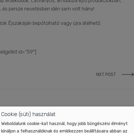
z érdeklődők. Látványos, ámulatba ejtő produkciókban,
an, és persze nevetésben idén sem volt hiány!
szok Éjszakáján bepótolható vagy újra átélhető.
widgetkit id=”59″]
NXT POST
Cookie (süti) használat
Weboldalunk cookie-kat használ, hogy jobb böngészési élményt
kínáljon a felhasználóknak és emlékezzen beállításaira abban az