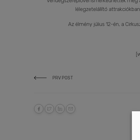
vendégszereplővel ismerkedhettek meg a
lélegzetelállító attrakciókb
Az élmény július 12-én, a Cirku
[
PRV POST