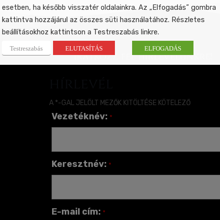
esetben, ha később visszatér oldalainkra. Az „Elfogadás” gombra
kattintva hozzájárul az összes süti használatához. Részletes
beállításokhoz kattintson a Testreszabás linkre.
Testreszabás
ELUTASÍTÁS
ELFOGADÁS
Iratkozz fel hírlevelünkre!
hírlevél
A *-GAL JELÖLT MEZŐK KITÖLTÉSE KÖTELEZŐ
Vezetéknév:
*
Keresztnév:
*
E-mail cím:
*