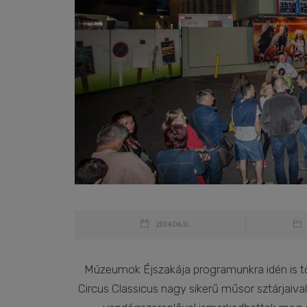
2014.06.11.
Múzeumok Éjszakája programunkra idén is töb
Circus Classicus nagy sikerű műsor sztárjaiv