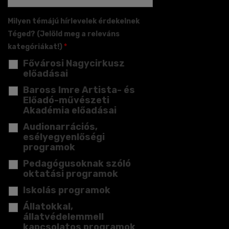
Milyen témájú hírlevelek érdekelnek
Téged? (Jelöld meg a releváns
kategóriákat!)
*
Fővárosi Nagycirkusz
előadásai
Baross Imre Artista- és
Előadó-művészeti
Akadémia előadásai
Audionarrációs,
esélyegyenlőségi
programok
Pedagógusoknak szóló
oktatási programok
Iskolás programok
Állatokkal,
állatvédelemmell
kapcsolatos programok