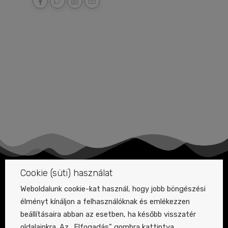
Cookie (süti) használat
Adatkezelési szabályzat
Weboldalunk cookie-kat használ, hogy jobb böngészési
Hírlevél küldéséről szóló tájékoztató
élményt kínáljon a felhasználóknak és emlékezzen
beállításaira abban az esetben, ha később visszatér
Felvétel közzétételére szóló tájékoztató
oldalainkra. Az „Elfogadás” gombra kattintva