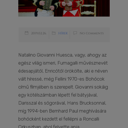
2019.02.26.
HÍREK
No Comments
Natalino Giovanni Huesca, vagy, ahogy az
egész világ ismeri, Fumagalli művésznevét
édesapjától, Enricótól örökölte, aki e néven
vált híressé, még Fellini 1970-es Bohócok
című filmjében is szerepelt. Giovanni sokáig
egy kötélszámban lépett fel bátyjával,
Darisszal és sógorával, Hans Brucksonnal,
míg 1994-ben Bernhard Paul meghívására
bohócként kezdett el fellépni a Roncalli
Cirkuszban, ahol felvette apja