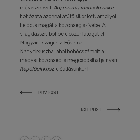
művésznevét.
Adj mézet, méheskecske
bohózata azonnal átütő siker lett, amellyel
belopta magát a közönség szívébe. A
világklasszis bohóc először látogat el
Magyarországra, a Fővárosi
Nagycirkuszba, ahol bohócszámait a
magyar közönség is megcsodálhatja nyári
Repülőcirkusz
előadásunkon!
PRV POST
NXT POST