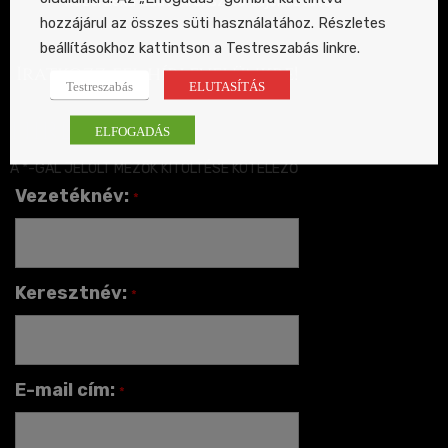
Közérdekű adatokról szóló tájékoztató
hozzájárul az összes süti használatához. Részletes
beállításokhoz kattintson a Testreszabás linkre.
Iratkozz fel hírlevelünkre!
Testreszabás
ELUTASÍTÁS
hírlevél
ELFOGADÁS
A *-GAL JELÖLT MEZŐK KITÖLTÉSE KÖTELEZŐ
Vezetéknév:
*
Keresztnév:
*
E-mail cím:
*