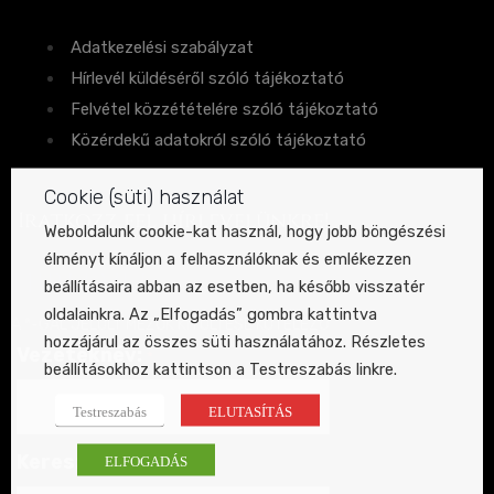
Adatkezelési szabályzat
Hírlevél küldéséről szóló tájékoztató
Felvétel közzétételére szóló tájékoztató
Közérdekű adatokról szóló tájékoztató
Cookie (süti) használat
Iratkozz fel hírlevelünkre!
Weboldalunk cookie-kat használ, hogy jobb böngészési
élményt kínáljon a felhasználóknak és emlékezzen
hírlevél
beállításaira abban az esetben, ha később visszatér
oldalainkra. Az „Elfogadás” gombra kattintva
A *-GAL JELÖLT MEZŐK KITÖLTÉSE KÖTELEZŐ
hozzájárul az összes süti használatához. Részletes
Vezetéknév:
*
beállításokhoz kattintson a Testreszabás linkre.
Testreszabás
ELUTASÍTÁS
Keresztnév:
ELFOGADÁS
*