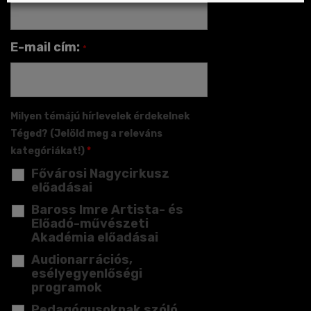
E-mail cím:
*
Milyen témájú hírlevelek érdekelnek
Téged? (Jelöld meg a releváns
kategóriákat!)
*
Fővárosi Nagycirkusz
előadásai
Baross Imre Artista- és
Előadó-művészeti
Akadémia előadásai
Audionarrációs,
esélyegyenlőségi
programok
Pedagógusoknak szóló