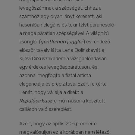
levegőszámnak a szépségét. Ehhez a
számhoz egy olyan lányt keresett, aki
hasonlóan elegáns és tekintélyt parancsoló
a maga páratlan szépségével. A világhírű
zsonglőr (
gentleman juggler
) és rendező
először tavaly látta Lena Dolinskayát a
Kijevi Cirkuszakadémia vizsgaelőadásán
egy érdekes levegőapparátuson, és
azonnal megfogta a fiatal artista
eleganciája és precizitása. Ezért felkérte
Lenát, hogy vállalja a direkt a
Repülőcirkusz
című műsorra készített
csilláron való szereplést.
Azért, hogy az április 20-i premierre
megvalósuljon ez a korábban nem létező