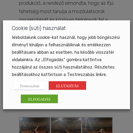
produkció, a rendező elmondta, hogy az ifjú
tehetség most tanulja a mozdulatsorok
összekötését és közösen térképezik fel a
Cookie (süti) használat
csillár nyújtotta lehetőségeket.
Weboldalunk cookie-kat használ, hogy jobb böngészési
Lena Dolinskaya az egy hetes gyakorlást
élményt kínáljon a felhasználóknak és emlékezzen
követően Kijevben folytatja a felkészülést,
beállításaira abban az esetben, ha később visszatér
miközben a csillár rekviziten itthon
oldalainkra. Az „Elfogadás” gombra kattintva
dolgoznak a szakemberek, hogy elnyerje a
hozzájárul az összes süti használatához. Részletes
beállításokhoz kattintson a Testreszabás linkre.
végleges, előadáson is látható formáját.
Testreszabás
ELUTASÍTÁS
Szekáry Zsuzsanna
ELFOGADÁS