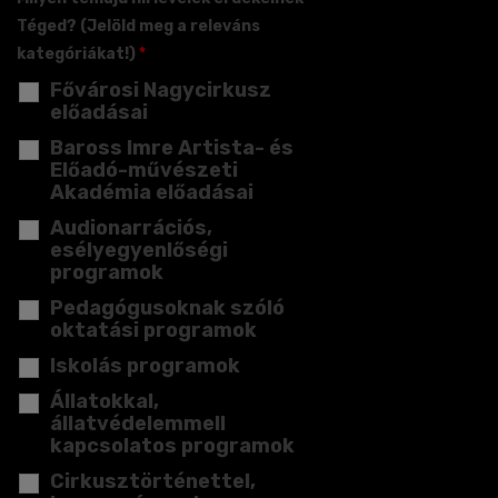
Téged? (Jelöld meg a releváns
kategóriákat!)
*
Fővárosi Nagycirkusz
előadásai
Baross Imre Artista- és
Előadó-művészeti
Akadémia előadásai
Audionarrációs,
esélyegyenlőségi
programok
Pedagógusoknak szóló
oktatási programok
Iskolás programok
Állatokkal,
állatvédelemmell
kapcsolatos programok
Cirkusztörténettel,