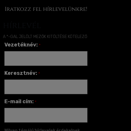
Iratkozz fel hírlevelünkre!
hírlevél
A *-GAL JELÖLT MEZŐK KITÖLTÉSE KÖTELEZŐ
Vezetéknév:
*
Keresztnév:
*
E-mail cím:
*
Milyen témájú hírlevelek érdekelnek