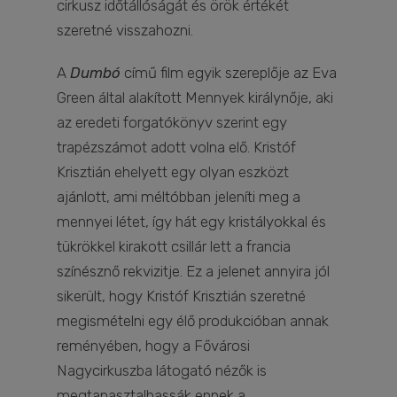
cirkusz időtállóságát és örök értékét
szeretné visszahozni.
A
Dumbó
című film egyik szereplője az Eva
Green által alakított Mennyek királynője, aki
az eredeti forgatókönyv szerint egy
trapézszámot adott volna elő. Kristóf
Krisztián ehelyett egy olyan eszközt
ajánlott, ami méltóbban jeleníti meg a
mennyei létet, így hát egy kristályokkal és
tükrökkel kirakott csillár lett a francia
színésznő rekvizitje. Ez a jelenet annyira jól
sikerült, hogy Kristóf Krisztián szeretné
megismételni egy élő produkcióban annak
reményében, hogy a Fővárosi
Nagycirkuszba látogató nézők is
megtapasztalhassák ennek a