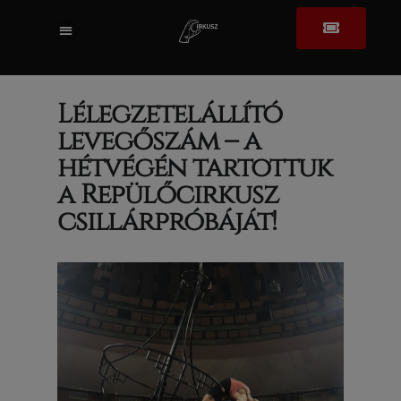
Lélegzetelállító
levegőszám – a
hétvégén tartottuk
a Repülőcirkusz
csillárpróbáját!