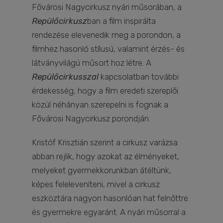
Fővárosi Nagycirkusz nyári műsorában, a
Repülőcirkusz
ban a film inspirálta
rendezése elevenedik meg a porondon, a
filmhez hasonló stílusú, valamint érzés- és
látványvilágú műsort hoz létre. A
Repülőcirkusszal
kapcsolatban további
érdekesség, hogy a film eredeti szereplői
közül néhányan szerepelni is fognak a
Fővárosi Nagycirkusz porondján.
Kristóf Krisztián szerint a cirkusz varázsa
abban rejlik, hogy azokat az élményeket,
melyeket gyermekkorunkban átéltünk,
képes feleleveníteni, mivel a cirkusz
eszköztára nagyon hasonlóan hat felnőttre
és gyermekre egyaránt. A nyári műsorral a