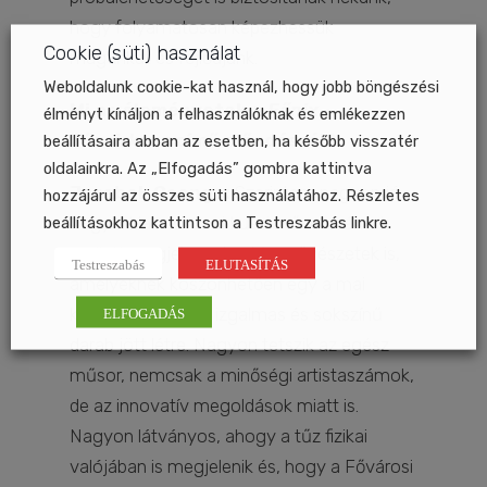
hogy folyamatosan képezhessük
Cookie (süti) használat
magunkat és fejlődjünk.
Weboldalunk cookie-kat használ, hogy jobb böngészési
Mi a véleményetek a
Főnix –
élményt kínáljon a felhasználóknak és emlékezzen
Tűzcirkusz
című előadásról?
beállításaira abban az esetben, ha később visszatér
oldalainkra. Az „Elfogadás” gombra kattintva
Jerabek Csenge:
Szerintem nagyon jó,
hozzájárul az összes süti használatához. Részletes
beállításokhoz kattintson a Testreszabás linkre.
hogy a klasszikus cirkuszi műsorszámok
mellett megjelennek a társművészetek is,
Testreszabás
ELUTASÍTÁS
amelyeknek köszönhetően egy a mai
kornak megfelelő, izgalmas és sokszínű
ELFOGADÁS
darab jött létre. Nagyon tetszik az egész
műsor, nemcsak a minőségi artistaszámok,
de az innovatív megoldások miatt is.
Nagyon látványos, ahogy a tűz fizikai
valójában is megjelenik és, hogy a Fővárosi