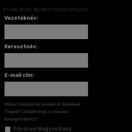
A *-GAL JELÖLT MEZŐK KITÖLTÉSE KÖTELEZŐ
Vezetéknév:
*
Keresztnév:
*
E-mail cím:
*
Milyen témájú hírlevelek érdekelnek
Téged? (Jelöld meg a releváns
kategóriákat!)
*
Fővárosi Nagycirkusz