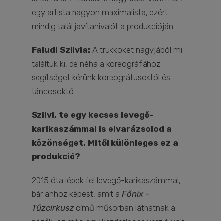
egy artista nagyon maximalista, ezért
mindig talál javítanivalót a produkcióján.
Faludi Szilvia:
A trükköket nagyjából mi
találtuk ki, de néha a koreográfiához
segítséget kérünk koreográfusoktól és
táncosoktól.
Szilvi, te egy kecses levegő-
karikaszámmal is elvarázsolod a
közönséget. Mitől különleges ez a
produkció?
2015 óta lépek fel levegő-karikaszámmal,
bár ahhoz képest, amit a
Főnix –
Tűzcirkusz
című műsorban láthatnak a