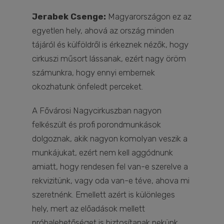
Jerabek Csenge:
Magyarországon ez az
egyetlen hely, ahová az ország minden
tájáról és külföldről is érkeznek nézők, hogy
cirkuszi műsort lássanak, ezért nagy öröm
számunkra, hogy ennyi embernek
okozhatunk önfeledt perceket.
A Fővárosi Nagycirkuszban nagyon
felkészült és profi porondmunkások
dolgoznak, akik nagyon komolyan veszik a
munkájukat, ezért nem kell aggódnunk
amiatt, hogy rendesen fel van-e szerelve a
rekvizitünk, vagy oda van-e téve, ahova mi
szeretnénk. Emellett azért is különleges
hely, mert az előadások mellett
próbalehetőséget is biztosítanak nekünk,