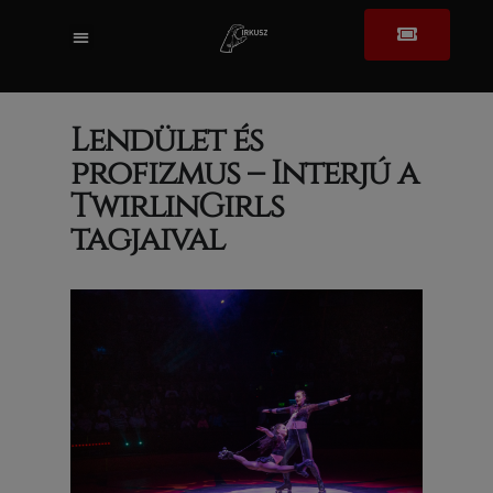
BUDAPEST NEMZETKÖZI CIRKUSZFESZTIVÁL
Lendület és
profizmus – Interjú a
TwirlinGirls
tagjaival