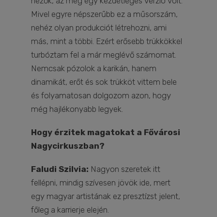
nézők, az még egy kezdetleges verzió volt.
Mivel egyre népszerűbb ez a műsorszám,
nehéz olyan produkciót létrehozni, ami
más, mint a többi. Ezért erősebb trükkökkel
turbóztam fel a már meglévő számomat.
Nemcsak pózolok a karikán, hanem
dinamikát, erőt és sok trükköt vittem bele
és folyamatosan dolgozom azon, hogy
még hajlékonyabb legyek.
Hogy érzitek magatokat a Fővárosi
Nagycirkuszban?
Faludi Szilvia:
Nagyon szeretek itt
fellépni, mindig szívesen jövök ide, mert
egy magyar artistának ez presztízst jelent,
főleg a karrierje elején.