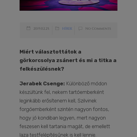
2019.02.25.
HÍREK
No Comments
Miért választottátok a
görkorcsolya zsánert és mi a titka a
felkészülésnek?
Jerabek Csenge:
Különböző módon
készültünk fel, nekem tartóemberként
leginkább erősítenem kell, Szilvinek
forgóemberként szintén nagyon fontos,
hogy jó kondiban legyen, mert nagyon
feszesen kell tartania magát, de emellett
laza testfelépítésűnek is kell lennie.