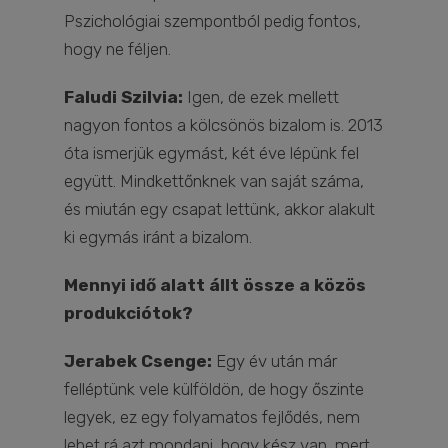
Pszichológiai szempontból pedig fontos,
hogy ne féljen.
Faludi Szilvia:
Igen, de ezek mellett
nagyon fontos a kölcsönös bizalom is. 2013
óta ismerjük egymást, két éve lépünk fel
együtt. Mindkettőnknek van saját száma,
és miután egy csapat lettünk, akkor alakult
ki egymás iránt a bizalom.
Mennyi idő alatt állt össze a közös
produkciótok?
Jerabek Csenge:
Egy év után már
felléptünk vele külföldön, de hogy őszinte
legyek, ez egy folyamatos fejlődés, nem
lehet rá azt mondani, hogy kész van, mert