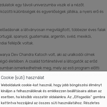
zdulatok egy távoli univerzumba viszik el a nézőt.
özötti különbségek és egyenlőségek játéka, a nyers erő és
lőadásnak a látványosan megvilágított, többezer éves falak
ortugál, spanyol, guatemalai, argentin, svéd, mexikói,
diai fellépők voltak.
warya Dev Chandra Katoch volt, aki az uralkodói címek
égió életében. A család történetével a látogatók az erőd
umban ismerkedhetnek meg, mely az esti program előtti
ja és kétségtelenül legsikeresebb előadása a magyar Silver
Cookie (süti) használat
kkal egyértelműen elvarázsolták a közönséget.
Weboldalunk cookie-kat használ, hogy jobb böngészési élményt
kínáljon a felhasználóknak és emlékezzen beállításaira abban az
esetben, ha később visszatér oldalainkra. Az „Elfogadás” gombra
NXT POST
kattintva hozzájárul az összes süti használatához. Részletes