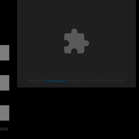
Accept
Funkcionális
cookies to view the content.
löld