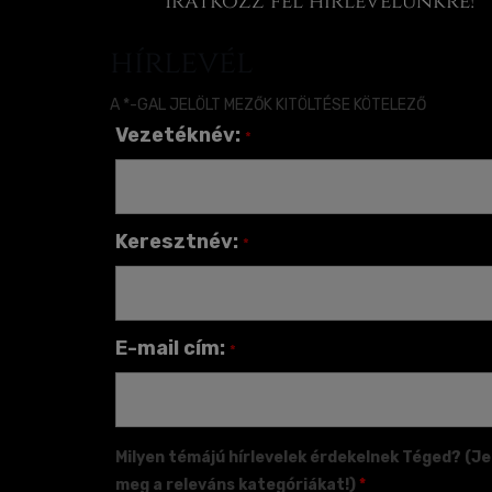
Iratkozz fel hírlevelünkre!
hírlevél
A *-GAL JELÖLT MEZŐK KITÖLTÉSE KÖTELEZŐ
Vezetéknév:
*
Keresztnév:
*
E-mail cím:
*
Milyen témájú hírlevelek érdekelnek Téged? (Je
meg a releváns kategóriákat!)
*