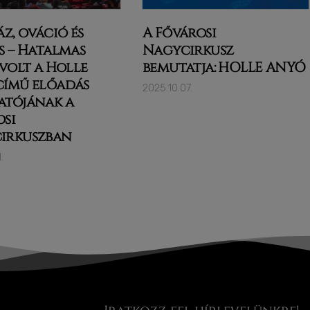
áz, ováció és
A Fővárosi
s – Hatalmas
Nagycirkusz
 volt a Holle
bemutatja: HOLLE ANYÓ
című előadás
2025.10.07.
atójának a
osi
irkuszban
.