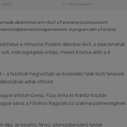
HÍREK
No Comments
 harmadik alkalommal vett részt a Panorama összművészeti
nelmi erődjében kerül megrendezésre. A program idén a Fővárosi
 színhelye a Himachal Pradesh államban lévő, a dalai lámának
lt, India legrégebbi erődje, melyet Krisztus előtt a 4.
lt – a fesztivál megnyitóján az évezredes falak közti teraszok
llációjának adtak otthont.
magyar artistaművész, Füzy Anita és Kránitz Krisztán
 magyar páros a Fővárosi Nagycirkusz szakmai partnerségének
 idéz, az ezüstös fényű, istenszoborszerű testek