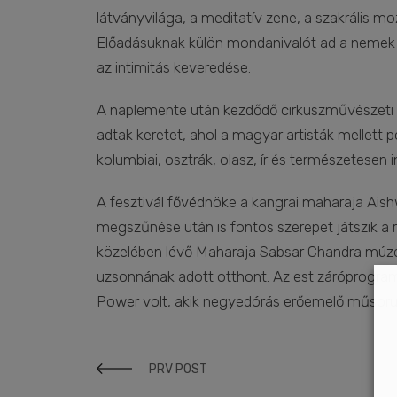
látványvilága, a meditatív zene, a szakrális mo
Előadásuknak külön mondanivalót ad a nemek k
az intimitás keveredése.
A naplemente után kezdődő cirkuszművészeti e
adtak keretet, ahol a magyar artisták mellett p
kolumbiai, osztrák, olasz, ír és természetesen in
A fesztivál fővédnöke a kangrai maharaja Aish
megszűnése után is fontos szerepet játszik a r
közelében lévő Maharaja Sabsar Chandra múze
uzsonnának adott otthont. Az est záróprogram
Power volt, akik negyedórás erőemelő műsoru
PRV POST