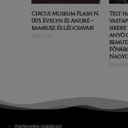
Circus Museum Flash N.
Telt h
005. Evelyn és André –
vastap
bambusz és légcsavar!
sikere
anyó 
2025.10.22.
bemut
Fővár
Nagyc
2025.10.21
Adatkezelési szabályzat