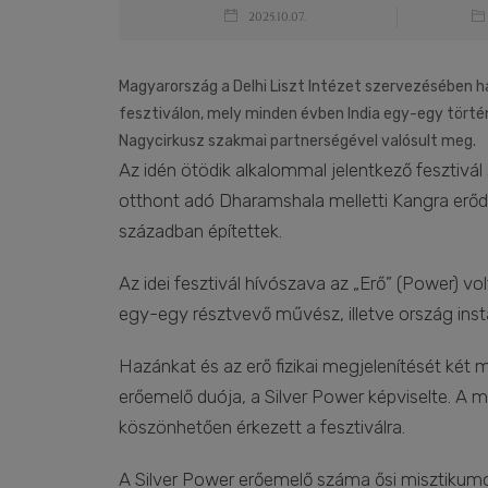
2025.10.07.
Magyarország a Delhi Liszt Intézet szervezésében
fesztiválon, mely minden évben India egy-egy törté
Nagycirkusz szakmai partnerségével valósult meg.
Az idén ötödik alkalommal jelentkező fesztivál
otthont adó Dharamshala melletti Kangra erőd vo
században építettek.
Az idei fesztivál hívószava az „Erő” (Power) vo
egy-egy résztvevő művész, illetve ország insta
Hazánkat és az erő fizikai megjelenítését két 
erőemelő duója, a Silver Power képviselte. A
köszönhetően érkezett a fesztiválra.
A Silver Power erőemelő száma ősi misztikumot