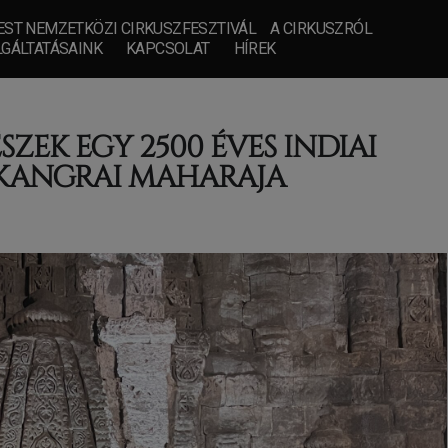
ST NEMZETKÖZI CIRKUSZFESZTIVÁL
A CIRKUSZRÓL
GÁLTATÁSAINK
KAPCSOLAT
HÍREK
EK EGY 2500 ÉVES INDIAI
 KANGRAI MAHARAJA