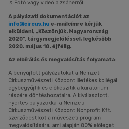
Fotó vagy videó a zsánerről
A pályázati dokumentációt az
info@circus.hu
e-mailcímre kérjük
elküldeni, „Köszönjük, Magyarország
2020”. tárgymegjelöléssel, legkésőbb
2020. május 18. éjfélig.
Az elbírálás és megvalósítás folyamata
:
A benyújtott pályázatokat a Nemzeti
Cirkuszművészeti Központ illetékes kollégái
egybegyűjtik és előkészítik a kuratórium
részére döntéshozatalra. A kiválasztott,
nyertes pályázókkal a Nemzeti
Cirkuszművészeti Központ Nonprofit Kft.
szerződést köt a művészeti program
megvalósítására, ami alapján 80% előleget