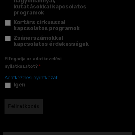
hagyománnyal,
kutatásokkal kapcsolatos
programok
Kortárs cirkusszal
kapcsolatos programok
Zsánerszámokkal
kapcsolatos érdekességek
Elfogadja az adatkezelési
nyilatkozatot?
*
Adatkezelési nyilatkozat
Igen