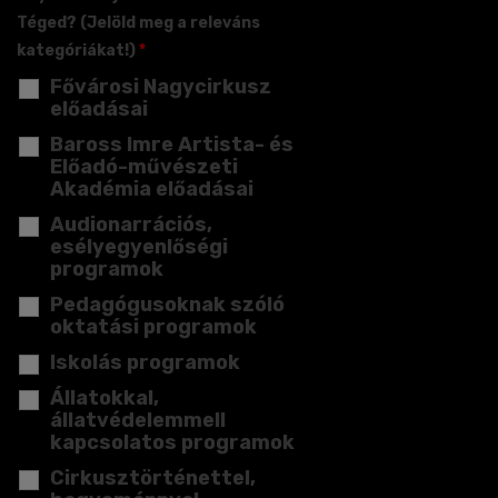
Téged? (Jelöld meg a releváns
kategóriákat!)
*
Fővárosi Nagycirkusz
előadásai
Baross Imre Artista- és
Előadó-művészeti
Akadémia előadásai
Audionarrációs,
esélyegyenlőségi
programok
Pedagógusoknak szóló
oktatási programok
Iskolás programok
Állatokkal,
állatvédelemmell
kapcsolatos programok
Cirkusztörténettel,