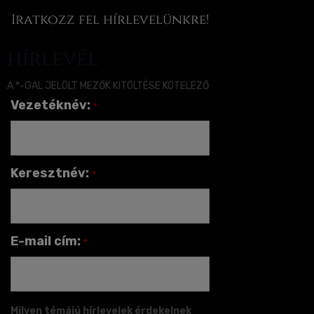
Iratkozz fel hírlevelünkre!
hírlevél
A *-GAL JELÖLT MEZŐK KITÖLTÉSE KÖTELEZŐ
Vezetéknév:
*
Keresztnév:
*
E-mail cím:
*
Milyen témájú hírlevelek érdekelnek