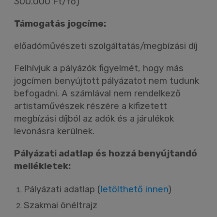
300.000 Ft/fő)
Támogatás jogcíme:
előadóművészeti szolgáltatás/megbízási díj
Felhívjuk a pályázók figyelmét, hogy más
jogcímen benyújtott pályázatot nem tudunk
befogadni. A számlával nem rendelkező
artistaművészek részére a kifizetett
megbízási díjból az adók és a járulékok
levonásra kerülnek.
Pályázati adatlap és hozzá benyújtandó
mellékletek:
Pályázati adatlap (
letölthető innen
)
Szakmai önéltrajz