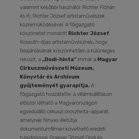
valamint későbbi használói: Richter Flórián
és ifj. Richter József artistaművészek
közreműködésével. A főigazgató
köszönetet mondott
Richter József
Kossuth-díjas artistaművésznek
,
hogy
felajánlásának köszönhetően a különleges
rekvizit, a
„Dodi-hinta”
immár a
Magyar
Cirkuszművészeti Múzeum,
Könyvtár és Archívum
gyűjteményét gyarapítja.
A
főigazgató hozzátette: a villámkiállításon
először látható a Magyarországon
egyedülálló cirkuszi oroszhinta-apparát,
amelynek fényes életútja
dokumentumfilmen követhető eredeti
tulajdonosai: Graeser József Dodi és