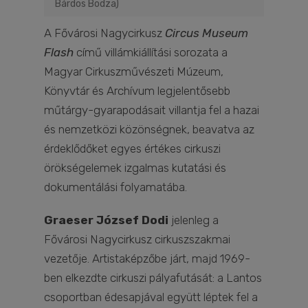
Bárdos Bodza)
A Fővárosi Nagycirkusz
Circus Museum
Flash
című villámkiállítási sorozata a
Magyar Cirkuszművészeti Múzeum,
Könyvtár és Archívum legjelentősebb
műtárgy-gyarapodásait villantja fel a hazai
és nemzetközi közönségnek, beavatva az
érdeklődőket egyes értékes cirkuszi
örökségelemek izgalmas kutatási és
dokumentálási folyamatába.
Graeser József Dodi
jelenleg a
Fővárosi Nagycirkusz cirkuszszakmai
vezetője. Artistaképzőbe járt, majd 1969-
ben elkezdte cirkuszi pályafutását: a Lantos
csoportban édesapjával együtt léptek fel a