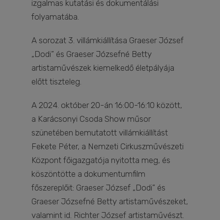
izgalmas kutatási és dokumentálási
folyamatába.
A sorozat 3. villámkiállítása Graeser József
„Dodi” és Graeser Józsefné Betty
artistaművészek kiemelkedő életpályája
előtt tiszteleg.
A 2024. október 20-án 16:00-16:10 között,
a Karácsonyi Csoda Show műsor
szünetében bemutatott villámkiállítást
Fekete Péter, a Nemzeti Cirkuszművészeti
Központ főigazgatója nyitotta meg, és
köszöntötte a dokumentumfilm
főszereplőit: Graeser József „Dodi” és
Graeser Józsefné Betty artistaművészeket,
valamint id. Richter József artistaművészt.