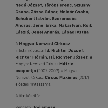
Nedó József, Török Ferenc, Szlusnyi
Csaba, Józsa Gábor, Molnár Csaba,
Schubert István, Szerencsés
András, Jenei Erika, Makai Iván, Roik
László, Jenei András, Lábadi Attila
A
Magyar Nemzeti Cirkusz
artistaművészei:
Id. Richter József
,
Richter Flórián, Ifj. Richter József, a
Magyar Nemzeti Cirkusz
Mátrix
csoportja
(2007-2009), a Magyar
Nemzeti Cirkusz
Circus Maximus
(2017)
előadás hintaszáma.
A film készítői:
Rendező:
Joó Emese