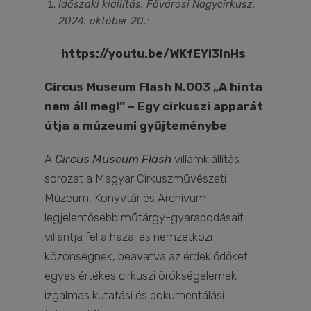
Időszaki kiállítás, Fővárosi Nagycirkusz,
2024. október 20.:
https://youtu.be/WKfEYl3InHs
Circus Museum Flash N.003 „
A hinta
nem áll meg!” – Egy cirkuszi apparát
útja a múzeumi gyűjteménybe
A
Circus Museum Flash
villámkiállítás
sorozat a Magyar Cirkuszművészeti
Múzeum, Könyvtár és Archívum
legjelentősebb műtárgy-gyarapodásait
villantja fel a hazai és nemzetközi
közönségnek, beavatva az érdeklődőket
egyes értékes cirkuszi örökségelemek
izgalmas kutatási és dokumentálási