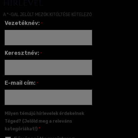
hírlevél
A *-GAL JELÖLT MEZŐK KITÖLTÉSE KÖTELEZŐ
Vezetéknév:
*
Keresztnév:
*
E-mail cím:
*
Milyen témájú hírlevelek érdekelnek
Téged? (Jelöld meg a releváns
kategóriákat!)
*