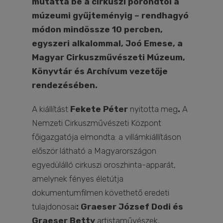
mutatta be a cirkuszi porondtól a
múzeumi gyűjteményig – rendhagyó
módon mindössze 10 percben,
egyszeri alkalommal, Joó Emese, a
Magyar Cirkuszművészeti Múzeum,
Könyvtár és Archívum vezetője
rendezésében.
A kiállítást
Fekete Péter
nyitotta meg
.
A
Nemzeti Cirkuszművészeti Központ
főigazgatója elmondta: a villámkiállításon
először látható a Magyarországon
egyedülálló cirkuszi oroszhinta-apparát,
amelynek fényes életútja
dokumentumfilmen követhető eredeti
tulajdonosai
: Graeser József Dodi és
Graeser Betty
artistaművészek,