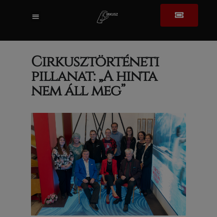
Cirkusztörténeti
pillanat: „A hinta
nem áll meg”