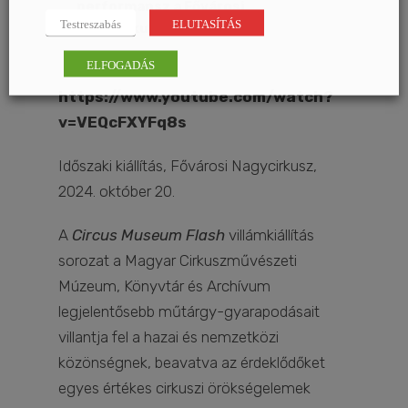
performansz a Fővárosi
Testreszabás
ELUTASÍTÁS
Nagycirkuszban:
ELFOGADÁS
https://www.youtube.com/watch?
v=VEQcFXYFq8s
Időszaki kiállítás, Fővárosi Nagycirkusz,
2024. október 20.
A
Circus Museum Flash
villámkiállítás
sorozat a Magyar Cirkuszművészeti
Múzeum, Könyvtár és Archívum
legjelentősebb műtárgy-gyarapodásait
villantja fel a hazai és nemzetközi
közönségnek, beavatva az érdeklődőket
egyes értékes cirkuszi örökségelemek