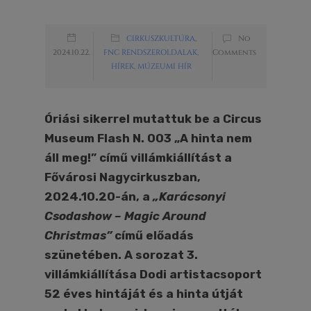
CIRKUSZKULTÚRA
,
No
2024.10.22.
FNC RENDSZEROLDALAK
,
Comments
HÍREK
,
MÚZEUMI HÍR
Óriási sikerrel mutattuk be a Circus
Museum Flash N. 003 „A hinta nem
áll meg!” című villámkiállítást a
Fővárosi Nagycirkuszban,
2024.10.20-án, a
„Karácsonyi
Csodashow – Magic Around
Christmas”
című előadás
szünetében. A sorozat 3.
villámkiállítása Dodi artistacsoport
52 éves hintáját és a hinta útját