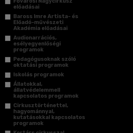
Fővárosi Nagycirkusz
előadásai
Baross Imre Artista- és
Előadó-művészeti
Akadémia előadásai
Audionarrációs,
esélyegyenlőségi
programok
Pedagógusoknak szóló
oktatási programok
Iskolás programok
Állatokkal,
állatvédelemmell
kapcsolatos programok
Cirkusztörténettel,
hagyománnyal,
kutatásokkal kapcsolatos
programok
Kortárs cirkusszal