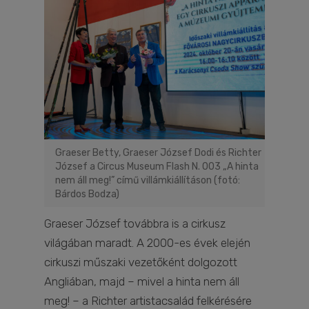
Graeser Betty, Graeser József Dodi és Richter
József a Circus Museum Flash N. 003 „A hinta
nem áll meg!” című villámkiállításon (fotó:
Bárdos Bodza)
Graeser József továbbra is a cirkusz
világában maradt. A 2000-es évek elején
cirkuszi műszaki vezetőként dolgozott
Angliában, majd – mivel a hinta nem áll
meg! – a Richter artistacsalád felkérésére