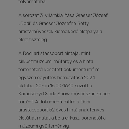
folyamatába.
A sorozat 3. villámkiállítása Graeser József
„Dodi” és Graeser Józsefné Betty
artistaművészek kiemelkedő életpályája
előtt tiszteleg.
A Dodi artistacsoport hintája, mint
cirkuszmúzeumi műtárgy és a hinta
történetéről készített dokumentumfilm
egyszeri együttes bemutatása 2024.
október 20-án 16:00-16:10 között a
Karácsonyi Csoda Show műsor szünetében
történt. A dokumentumfilm a Dodi
artistacsoport 52 éves hintájának fényes
életútját mutatja be a cirkuszi porondtól a
múzeumi gyűjteményig.