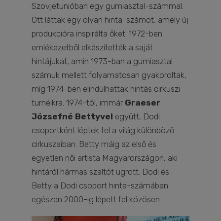
Szovjetunióban egy gumiasztal-számmal.
Ott láttak egy olyan hinta-számot, amely új
produkcióra inspirálta őket. 1972-ben
emlékezetből elkészítették a saját
hintájukat, amin 1973-ban a gumiasztal
számuk mellett folyamatosan gyakoroltak,
míg 1974-ben elindulhattak hintás cirkuszi
turnéikra. 1974-tól, immár
Graeser
Józsefné Bettyvel
együtt, Dodi
csoportként léptek fel a világ különböző
cirkuszaiban. Betty máig az első és
egyetlen női artista Magyarországon, aki
hintáról hármas szaltót ugrott. Dodi és
Betty a Dodi csoport hinta-számában
egészen 2000-ig lépett fel közösen.