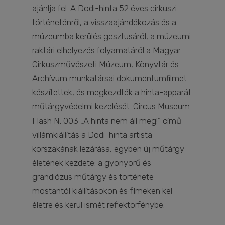
ajánlja fel. A Dodi-hinta 52 éves cirkuszi
történeténről, a visszaajándékozás és a
múzeumba kerülés gesztusáról, a múzeumi
raktári elhelyezés folyamatáról a Magyar
Cirkuszművészeti Múzeum, Könyvtár és
Archívum munkatársai dokumentumfilmet
készítettek, és megkezdték a hinta-apparát
műtárgyvédelmi kezelését. Circus Museum
Flash N. 003 „A hinta nem áll meg!” című
villámkiállítás a Dodi-hinta artista-
korszakának lezárása, egyben új műtárgy-
életének kezdete: a gyönyörű és
grandiózus műtárgy és története
mostantól kiállításokon és filmeken kel
életre és kerül ismét reflektorfénybe.