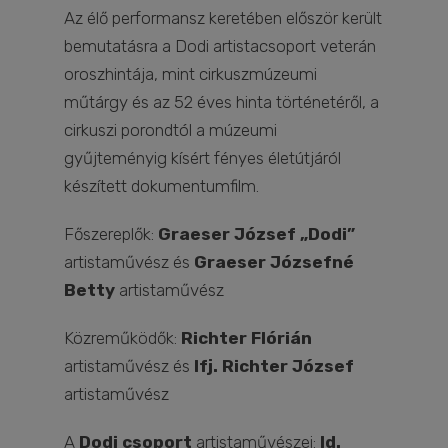
Az élő performansz keretében először került
bemutatásra a Dodi artistacsoport veterán
oroszhintája, mint cirkuszmúzeumi
műtárgy és az 52 éves hinta történetéről, a
cirkuszi porondtól a múzeumi
gyűjteményig kísért fényes életútjáról
készített dokumentumfilm.
Főszereplők:
Graeser József „Dodi”
artistaművész és
Graeser Józsefné
Betty
artistaművész
Közreműködők:
Richter Flórián
artistaművész és
Ifj. Richter József
artistaművész
A
Dodi csoport
artistaművészei:
Id.