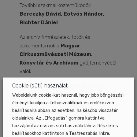
További szakmai közreműködők:
Bereczky Dávid, Eötvös Nándor,
Richter Dániel
Az archív filmrészletek, fotók és
dokumentumok a
Magyar
Cirkuszművészeti Múzeum,
Könyvtár és Archívum
gyűjteményéből
valók.
Cookie (süti) használat
Köszönjük
Závori Zsoltnak
a Magyar
Nemzeti Cirkusz 2007 és 2009-es
Weboldalunk cookie-kat használ, hogy jobb böngészési
élményt kínáljon a felhasználóknak és emlékezzen
felvételeinek rendelkezésre bocsátását.
beállításaira abban az esetben, ha később visszatér
Circus Museum Flash N.003 „
A hinta
oldalainkra. Az „Elfogadás” gombra kattintva
nem áll meg!” – Egy cirkuszi apparát
hozzájárul az összes süti használatához. Részletes
útja a múzeumi gyűjteménybe. Élő
beállításokhoz kattintson a Testreszabás linkre.