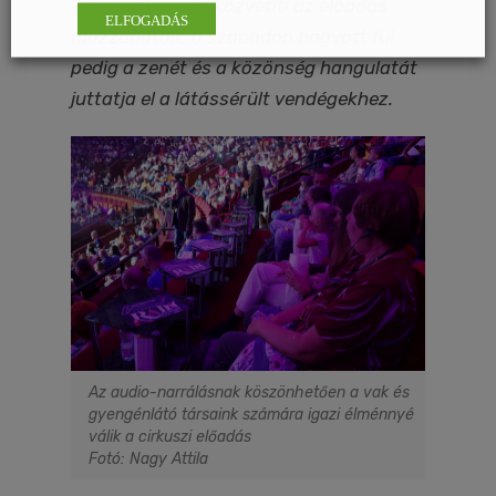
– percről percre közvetíti az előadás
ELFOGADÁS
mozzanatait, a szabadon hagyott fül
pedig a zenét és a közönség hangulatát
juttatja el a látássérült vendégekhez.
Az audio-narrálásnak köszönhetően a vak és
gyengénlátó társaink számára igazi élménnyé
válik a cirkuszi előadás
Fotó: Nagy Attila