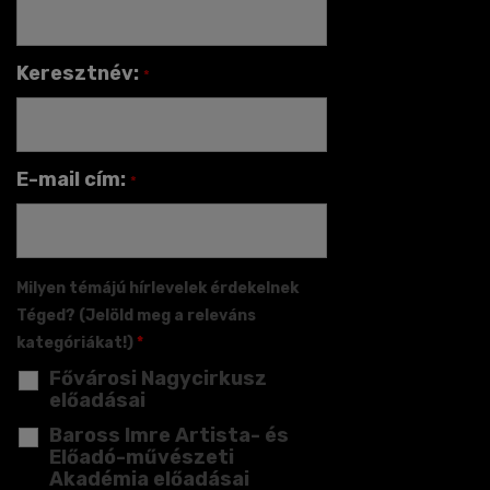
Keresztnév:
*
E-mail cím:
*
Milyen témájú hírlevelek érdekelnek
Téged? (Jelöld meg a releváns
kategóriákat!)
*
Fővárosi Nagycirkusz
előadásai
Baross Imre Artista- és
Előadó-művészeti
Akadémia előadásai