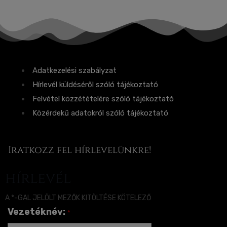
Adatkezelési szabályzat
Hírlevél küldéséről szóló tájékoztató
Felvétel közzétételére szóló tájékoztató
Közérdekű adatokról szóló tájékoztató
Iratkozz fel hírlevelünkre!
hírlevél
A *-GAL JELÖLT MEZŐK KITÖLTÉSE KÖTELEZŐ
Vezetéknév:
*