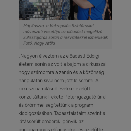
Máj Kriszta, a Vakrepülés Színtársulat
művészeti vezetője az előadást megelőző
kulisszajárás során a rekvizitekkel ismerkedik
Fotó: Nagy Attila
„Nagyon élveztem az előadást! Eddigi
életem során az volt a bajom a cirkusszal,
hogy számomra a zenén és a közönség
hangulatán kívül nem jött le semmi. A
cirkuszi narrálásról évekkel ezelőtt
konzultáltunk Fekete Péter igazgató úrral
és örömmel segítettünk a program
kidolgozásában. Tapasztalataim szerint a
látássérült emberek igénylik az
audionarrációs előadásokat és az előtte