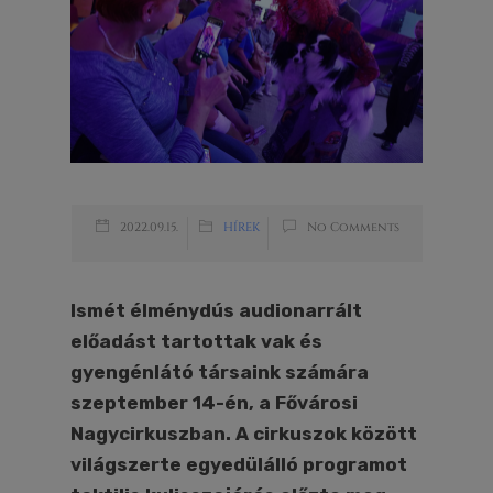
2022.09.15.
HÍREK
No Comments
Ismét élménydús audionarrált
előadást tartottak vak és
gyengénlátó társaink számára
szeptember 14-én, a Fővárosi
Nagycirkuszban. A cirkuszok között
világszerte egyedülálló programot