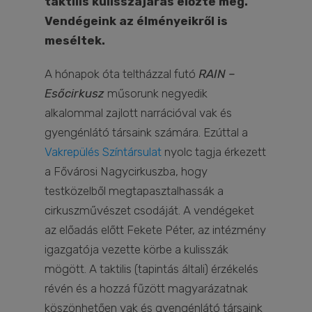
taktilis kulisszajárás előzte meg.
Vendégeink az élményeikről is
meséltek.
A hónapok óta teltházzal futó
RAIN –
Esőcirkusz
műsorunk negyedik
alkalommal zajlott narrációval vak és
gyengénlátó társaink számára. Ezúttal a
Vakrepülés Színtársulat
nyolc tagja érkezett
a Fővárosi Nagycirkuszba, hogy
testközelből megtapasztalhassák a
cirkuszművészet csodáját. A vendégeket
az előadás előtt Fekete Péter, az intézmény
igazgatója vezette körbe a kulisszák
mögött. A taktilis (tapintás általi) érzékelés
révén és a hozzá fűzött magyarázatnak
köszönhetően vak és gyengénlátó társaink