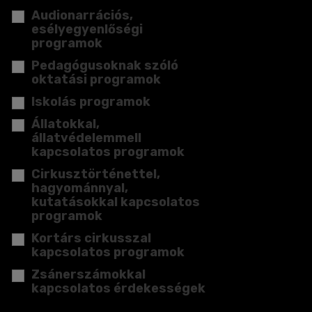
Audionarrációs,
esélyegyenlőségi
programok
Pedagógusoknak szóló
oktatási programok
Iskolás programok
Állatokkal,
állatvédelemmell
kapcsolatos programok
Cirkusztörténettel,
hagyománnyal,
kutatásokkal kapcsolatos
programok
Kortárs cirkusszal
kapcsolatos programok
Zsánerszámokkal
kapcsolatos érdekességek