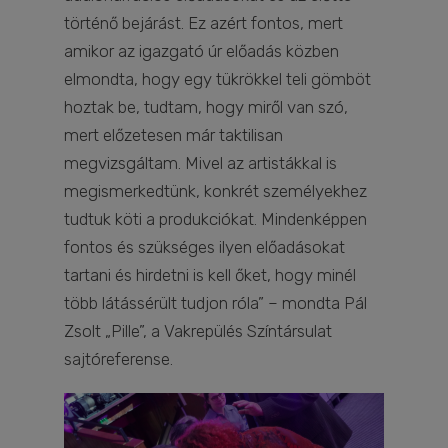
történő bejárást. Ez azért fontos, mert
amikor az igazgató úr előadás közben
elmondta, hogy egy tükrökkel teli gömböt
hoztak be, tudtam, hogy miről van szó,
mert előzetesen már taktilisan
megvizsgáltam. Mivel az artistákkal is
megismerkedtünk, konkrét személyekhez
tudtuk köti a produkciókat. Mindenképpen
fontos és szükséges ilyen előadásokat
tartani és hirdetni is kell őket, hogy minél
több látássérült tudjon róla” – mondta Pál
Zsolt „Pille”, a Vakrepülés Színtársulat
sajtóreferense.