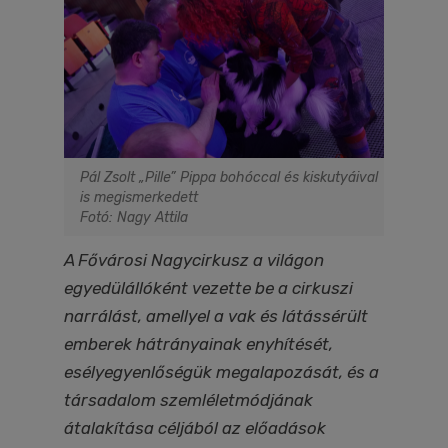
Pál Zsolt „Pille” Pippa bohóccal és kiskutyáival
is megismerkedett
Fotó: Nagy Attila
A Fővárosi Nagycirkusz a világon
egyedülállóként vezette be a cirkuszi
narrálást, amellyel a vak és látássérült
emberek hátrányainak enyhítését,
esélyegyenlőségük megalapozását, és a
társadalom szemléletmódjának
átalakítása céljából az előadások