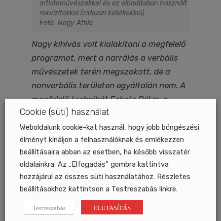
artistaművészekkel és az előadásban használt
rekvizitekkel (cirkuszi kellékekkel)
Fotó: Nagy Attila
Nagy kihívás volt kialakítani a megfelelő
programot, mert a narrálás a verbális
művészetek terén megszokott, de a
nonverbális területen egyáltalán nem. A
megfelelő technikát Fekete Péter, a
Cookie (süti) használat
Fővárosi Nagycirkusz igazgatója
évekkel ezelőtt, több színésszel
Weboldalunk cookie-kat használ, hogy jobb böngészési
élményt kínáljon a felhasználóknak és emlékezzen
kísérletezte ki a színházból merítkezve,
beállításaira abban az esetben, ha később visszatér
de a cirkuszi előadásoknak megfelelően.
oldalainkra. Az „Elfogadás” gombra kattintva
Az előadások alatt mobil audio-
hozzájárul az összes süti használatához. Részletes
rendszerrel zajlik a kommunikáció, ami
beállításokhoz kattintson a Testreszabás linkre.
azt jelenti, hogy az egyik fülön keresztül
Testreszabás
ELUTASÍTÁS
a narrátor – akár egy sportközvetítésen