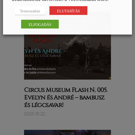
Testreszabás
ELUTASÍTÁS
ELFOGADÁS
Circus Museum Flash N. 005.
Evelyn és André – bambusz
és légcsavar!
2025.10.22.