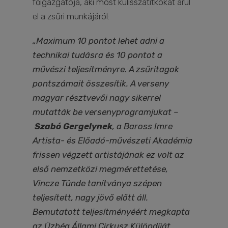
főigazgatója, aki most kulisszatitkokat árul
el a zsűri munkájáról:
„Maximum 10 pontot lehet adni a
technikai tudásra és 10 pontot a
művészi teljesítményre. A zsűritagok
pontszámait összesítik. A verseny
magyar résztvevői nagy sikerrel
mutatták be versenyprogramjukat –
Szabó Gergelynek
, a Baross Imre
Artista- és Előadó-művészeti Akadémia
frissen végzett artistájának ez volt az
első nemzetközi megmérettetése,
Vincze Tünde tanítványa szépen
teljesített, nagy jövő előtt áll.
Bemutatott teljesítményéért megkapta
az Üzbég Állami Cirkusz Különdíját.