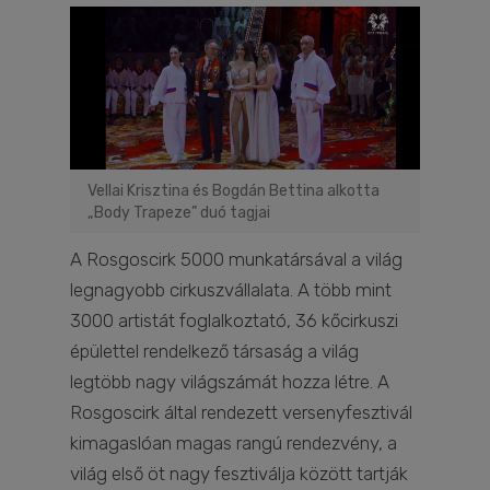
Vellai Krisztina és Bogdán Bettina alkotta
„Body Trapeze” duó tagjai
A Rosgoscirk 5000 munkatársával a világ
legnagyobb cirkuszvállalata. A több mint
3000 artistát foglalkoztató, 36 kőcirkuszi
épülettel rendelkező társaság a világ
legtöbb nagy világszámát hozza létre. A
Rosgoscirk által rendezett versenyfesztivál
kimagaslóan magas rangú rendezvény, a
világ első öt nagy fesztiválja között tartják