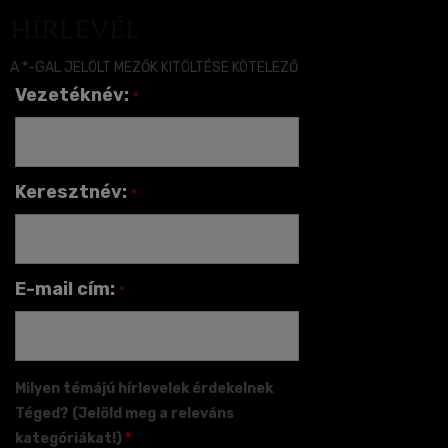
hírlevél
A *-GAL JELÖLT MEZŐK KITÖLTÉSE KÖTELEZŐ
Vezetéknév:
*
Keresztnév:
*
E-mail cím:
*
Milyen témájú hírlevelek érdekelnek
Téged? (Jelöld meg a releváns
kategóriákat!)
*