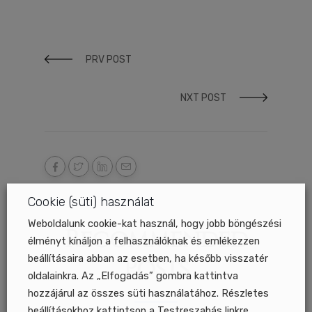
PRV POST
NXT POST
Cookie (süti) használat
Weboldalunk cookie-kat használ, hogy jobb böngészési
Recommended
élményt kínáljon a felhasználóknak és emlékezzen
beállításaira abban az esetben, ha később visszatér
Posts
oldalainkra. Az „Elfogadás” gombra kattintva
hozzájárul az összes süti használatához. Részletes
beállításokhoz kattintson a Testreszabás linkre.