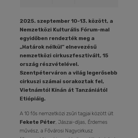
2025. szeptember 10-13. között, a
Nemzetközi Kulturális Fórum-mal
egyidőben rendezték meg a
„Határok nélkül” elnevezésű
nemzetközi cirkuszfesztivált, 15
ország részvételével.
Szentpéterváron a világ legerősebb
cirkuszi számai sorakoztak fel,
Vietnámtól Kínán át Tanzániától
Etiópiáig.
A 10 fős nemzetközi zsűri tagjai között ült
Fekete Péter
, Jászai-díjas, Érdemes
művész, a Fővárosi Nagycirkusz