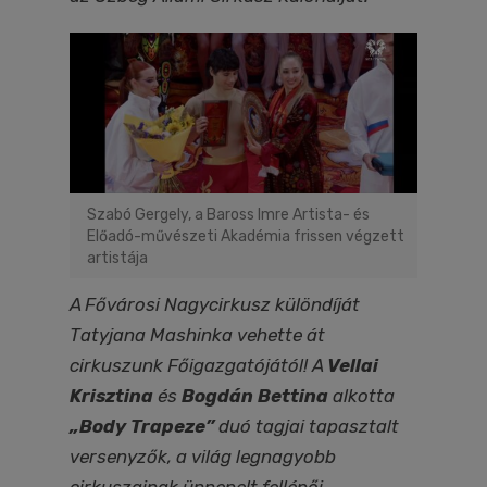
Szabó Gergely, a Baross Imre Artista- és
Előadó-művészeti Akadémia frissen végzett
artistája
A Fővárosi Nagycirkusz különdíját
Tatyjana Mashinka vehette át
cirkuszunk Főigazgatójától!
A
Vellai
Krisztina
és
Bogdán Bettina
alkotta
„Body Trapeze”
duó tagjai tapasztalt
versenyzők, a világ legnagyobb