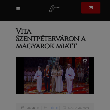
Vita
Szentpéterváron a
magyarok miatt
2025.09.15.
HÍREK
No Comments