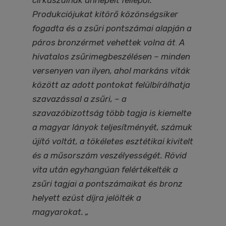
cirkuszainak ünnepelt fellépői.
Produkciójukat kitörő közönségsiker
fogadta és a zsűri pontszámai alapján a
páros bronzérmet vehettek volna át
.
A
hivatalos zsűrimegbeszélésen – minden
versenyen van ilyen, ahol markáns viták
között az adott pontokat felülbírálhatja
szavazással a zsűri, – a
szavazóbizottság több tagja is kiemelte
a magyar lányok teljesítményét, számuk
újító voltát, a tökéletes esztétikai kivitelt
és a műsorszám veszélyességét. Rövid
vita után egyhangúan felértékelték a
zsűri tagjai a pontszámaikat és bronz
helyett ezüst díjra jelölték a
magyarokat. „