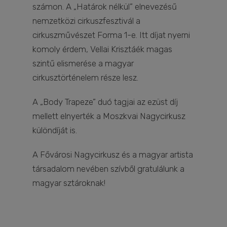
számon. A „Határok nélkül” elnevezésű
nemzetközi cirkuszfesztivál a
cirkuszművészet Forma 1-e. Itt díjat nyerni
komoly érdem, Vellai Krisztáék magas
szintű elismerése a magyar
cirkusztörténelem része lesz.
A „Body Trapeze” duó tagjai az ezüst díj
mellett elnyerték a Moszkvai Nagycirkusz
különdíját is.
A Fővárosi Nagycirkusz és a magyar artista
társadalom nevében szívből gratulálunk a
magyar sztároknak!