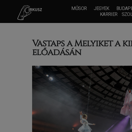
MŰSOR
JEGYEK
BUDAPE
KARRIER
SZOL
Vastaps a Melyiket a k
előadásán