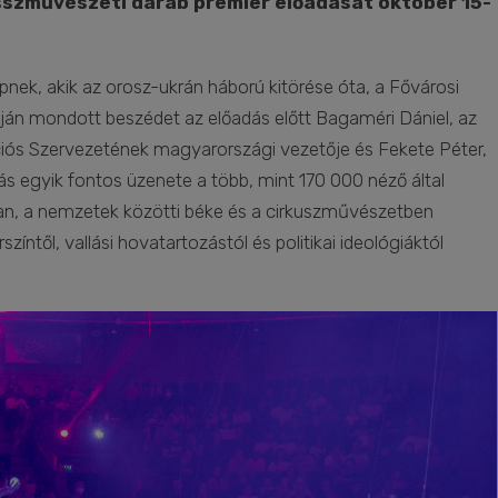
szművészeti darab premier előadását október 15-
pnek, akik az orosz-ukrán háború kitörése óta, a Fővárosi
óján mondott beszédet az előadás előtt Bagaméri Dániel, az
ós Szervezetének magyarországi vezetője és Fekete Péter,
ás egyik fontos üzenete a több, mint 170 000 néző által
n, a nemzetek közötti béke és a cirkuszművészetben
zíntől, vallási hovatartozástól és politikai ideológiáktól