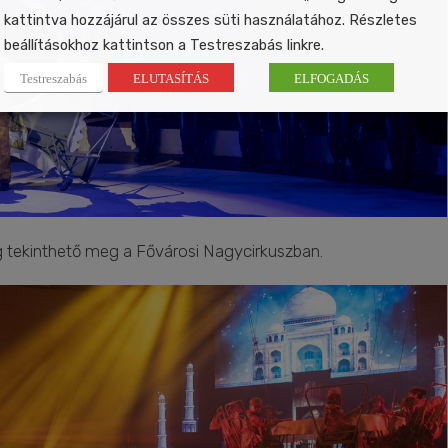
kattintva hozzájárul az összes süti használatához. Részletes
beállításokhoz kattintson a Testreszabás linkre.
Testreszabás
ELUTASÍTÁS
ELFOGADÁS
g tekinthető meg a Fővárosi Nagycirkuszban.