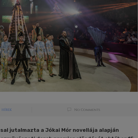
HÍREK
No Comments
al jutalmazta a Jókai Mór novellája alapján