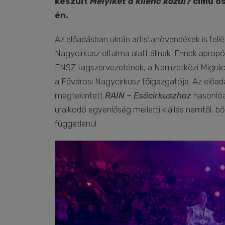
készült
Melyiket a kilenc közül?
című ös
én.
Az előadásban ukrán artistanövendékek is fellé
Nagycirkusz oltalma alatt állnak. Ennek aprop
ENSZ tagszervezetének, a Nemzetközi Migráci
a Fővárosi Nagycirkusz főigazgatója. Az előad
megtekintett
RAIN – Esőcirkuszhoz
hasonlóa
uralkodó egyenlőség melletti kiállás nemtől, bőrs
függetlenül.