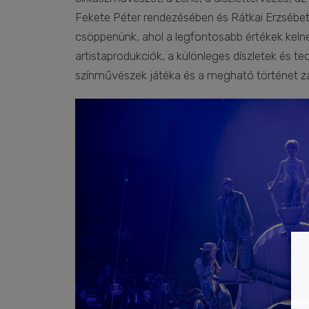
Fekete Péter rendezésében és Rátkai Erzsébe
csöppenünk, ahol a legfontosabb értékek kelnek
artistaprodukciók, a különleges díszletek és t
színművészek játéka és a megható történet zaj