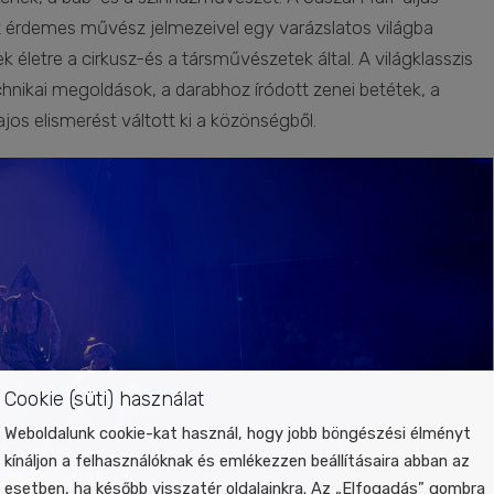
t érdemes művész jelmezeivel egy varázslatos világba
 életre a cirkusz-és a társművészetek által. A világklasszis
echnikai megoldások, a darabhoz íródott zenei betétek, a
os elismerést váltott ki a közönségből.
Cookie (süti) használat
Weboldalunk cookie-kat használ, hogy jobb böngészési élményt
kínáljon a felhasználóknak és emlékezzen beállításaira abban az
esetben, ha később visszatér oldalainkra. Az „Elfogadás” gombra