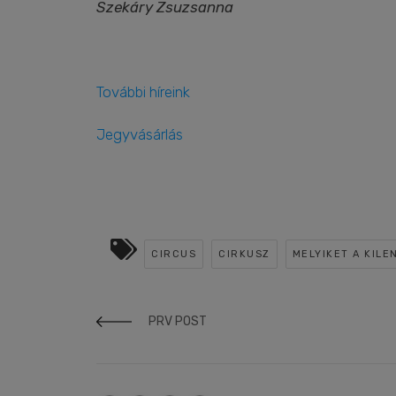
Szekáry Zsuzsanna
További híreink
Jegyvásárlás
CIRCUS
CIRKUSZ
MELYIKET A KILE
PRV POST