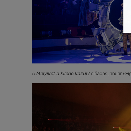
A
Melyiket a kilenc közül?
előadás január 8-i