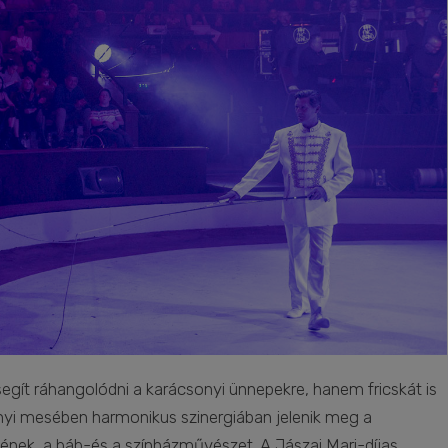
gít ráhangolódni a karácsonyi ünnepekre, hanem fricskát is
nyi mesében harmonikus szinergiában jelenik meg a
z ének, a báb-és a színházművészet. A Jászai Mari-díjas