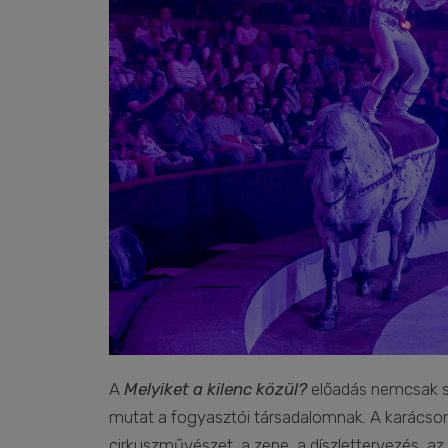
A
Melyiket a kilenc közül?
előadás nemcsak se
mutat a fogyasztói társadalomnak. A karácso
cirkuszművészet, a zene, a díszlettervezés, a