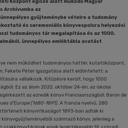
eti Központ égisze alatt működő Magyar
s Archívumba az
 ünnepélyes gyűjteménybe vételre a tudomány
ékoztató és ceremoniális könyvespolcra helyezési
uszi tudományos tár megalapítása és az 1000.
kalmából, ünnepélyes emléktábla avatást
nye nem működhet tudományos háttér, kutatóközpont,
, Fekete Péter igazgatása alatt eldöntetett: a
ítására vállalkozik. Kitűzésre került, hogy 1000
lágból. Ez az álom 2022. október 24-én, az iskolai
egérkezett az ezredik könyv Franciaországból: Baron de
ques d’Europe (1680-1891).
A francia nyelvű, 280
usztörténeti könyvritkaságot 1893-ban adták ki
ti könyvgyűjteményéből származó könyv, jelenleg a
i szakkönyvtárának egyik legértékesebb 19. századi