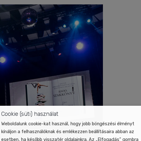
Cookie (süti) használat
Weboldalunk cookie-kat használ, hogy jobb böngészési élményt
kínáljon a felhasználóknak és emlékezzen beállításaira abban az
esetben, ha később visszatér oldalainkra. Az „Elfogadás” gombra