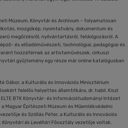
eti Múzeum, Könyvtár és Archívum – folyamatosan
űalkotás, mozgókép, nyomtatvány, dokumentum és
erű megőrzésről, nyilvántartásról, feldolgozásról. A
épző- és előadóművészeti, technológiai, pedagógiai és
aránt hozzáférnek az artistaművészek, cirkuszi
nyvtári gyűjtemény egy része már online katalógusban
 Gábor, a Kulturális és Innovációs Minisztérium
ekért felelős helyettes államtitkára, dr. habil. Kiszl
 ELTE BTK Könyvtár- és Információtudományi Intézet
z, a Magyar Építészeti Múzeum és Műemlékvédelmi
etője és Szóllás Péter, a Kulturális és Innovációs
k
Könyvtári
és Levéltári
Főosztály vezetője voltak.