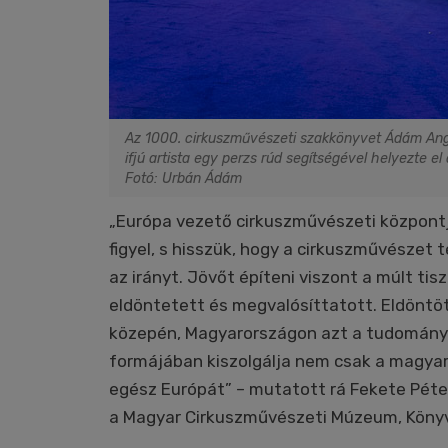
Az 1000. cirkuszművészeti szakkönyvet Ádám Angel
ifjú artista egy perzs rúd segítségével helyezte e
Fotó: Urbán Ádám
„Európa vezető cirkuszművészeti központj
figyel, s hisszük, hogy a cirkuszművészet
az irányt. Jövőt építeni viszont a múlt ti
eldöntetett és megvalósíttatott. Eldöntöt
közepén, Magyarországon azt a tudomány
formájában kiszolgálja nem csak a magya
egész Európát” – mutatott rá Fekete Péte
a Magyar Cirkuszművészeti Múzeum, Könyv