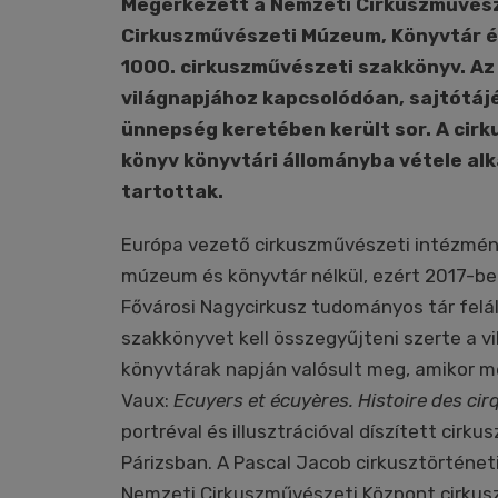
Megérkezett a Nemzeti Cirkuszművész
Cirkuszművészeti Múzeum, Könyvtár é
1000.
cirkuszművészeti szakkönyv. Az
világnapjához kapcsolódóan, sajtótáj
ünnepség keretében került sor. A cirk
könyv könyvtári állományba vétele al
tartottak.
Európa vezető cirkuszművészeti intézmé
múzeum és könyvtár nélkül, ezért 2017-ben
Fővárosi Nagycirkusz tudományos tár feláll
szakkönyvet kell összegyűjteni szerte a vi
könyvtárak napján valósult meg, amikor m
Vaux:
Ecuyers et écuyères. Histoire des cir
portréval és illusztrációval díszített cirk
Párizsban. A Pascal Jacob cirkusztörténe
Nemzeti Cirkuszművészeti Központ cirkusz