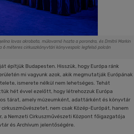
ina lovas akrobata, műlovarnő hozta a porondra, és Dmitrii Markin
l a 6 méteres cirkuszkönyvtári könyvespolc legfelső polcán
át építjük Budapesten. Hisszük, hogy Európa ránk
 területén mi vagyunk azok, akik megmutatják Európának
sztelete, ismerete nélkül nem lehetséges. Tehát
tük hét évvel ezelőtt, hogy létrehozzuk Európa
os tárat, amely múzeumként, adattárként és könyvtár
r cirkuszművészetet, nem csak Közép-Európát, hanem
r, a Nemzeti Cirkuszművészeti Központ főigazgatója
tár és Archívum jelentőségére.