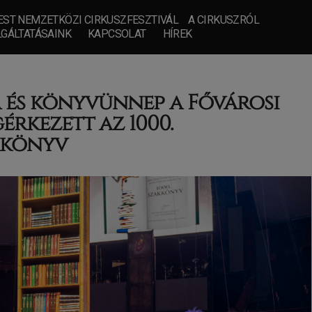
ST NEMZETKÖZI CIRKUSZFESZTIVÁL
A CIRKUSZRÓL
GÁLTATÁSAINK
KAPCSOLAT
HÍREK
és könyvünnep a Fővárosi
rkezett az 1000.
kkönyv