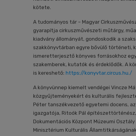
kötete.
A tudományos tár – Magyar Cirkuszművész
gyarapítja cirkuszművészeti műtárgy, m
kiadvány állományát, gondoskodik a szaksz
szakkönyvtárban egyre bővülő történeti, k
ismeretterjesztő könyves forrásokhoz egy
szakemberek, kutatók és érdeklődők. A kö
is kereshető:
https://konyvtar.circus.hu./
A könyvünnep kiemelt vendégei Vincze Máté
közgyűjteményekért és kulturális fejlesztés
Péter tanszékvezető egyetemi docens, az
igazgatója, Ritoók Pál építészettörténés
Dokumentációs Központ Múzeumi Osztály vez
Minisztérium Kulturális Államtitkárságána