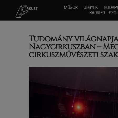
MŰSOR
JEGYEK
BUDAPE
KARRIER
SZOL
Tudomány világnapja 
Nagycirkuszban – Megé
cirkuszművészeti sza